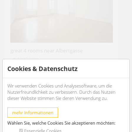
great 4 rooms near Albertgasse
1080 Wien
Cookies & Datenschutz
2
4
153m
2
2
Wir verwenden Cookies und Analysesoftware, um die
€ 3.140,81
/month
Nutzerfreundlichkeit zu verbessern. Durch das Nutzen
dieser Website stimmen Sie deren Verwendung zu.
OBJEKT DETAILS
mehr Informationen
Wählen Sie, welche Cookies Sie akzeptieren möchten:
Essenzielle Cookies