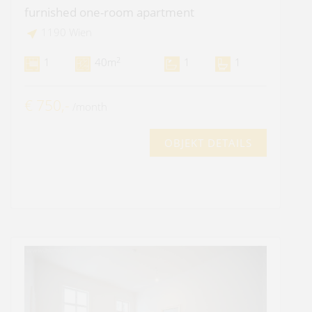
furnished one-room apartment
1190 Wien
2
1
40m
1
1
€ 750,-
/month
OBJEKT DETAILS