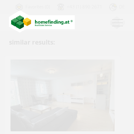
Favorites (0)
+43 (1) 890 2671
DE
similar results: