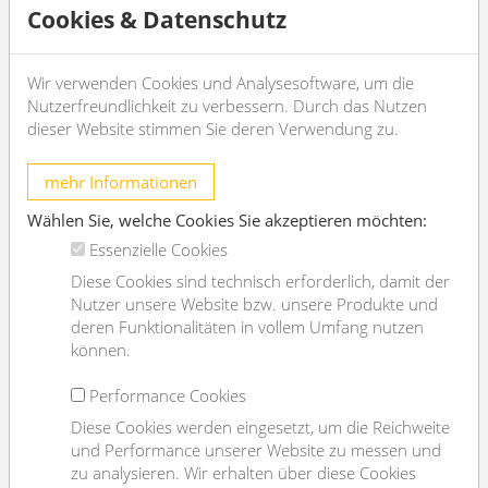
2
living area
60.31m
Cookies & Datenschutz
rooms
2
bedroom
1
Wir verwenden Cookies und Analysesoftware, um die
Nutzerfreundlichkeit zu verbessern. Durch das Nutzen
bath
1
dieser Website stimmen Sie deren Verwendung zu.
WC
1
Property age
Neubau
mehr Informationen
condition
sehr gut
Wählen Sie, welche Cookies Sie akzeptieren möchten:
Available from
sofort
Essenzielle Cookies
Contract type
--
Diese Cookies sind technisch erforderlich, damit der
Nutzer unsere Website bzw. unsere Produkte und
Furnishing
deren Funktionalitäten in vollem Umfang nutzen
können.
type of heating
Etagenheizung
Performance Cookies
Flooring
--
Diese Cookies werden eingesetzt, um die Reichweite
parking
--
und Performance unserer Website zu messen und
zu analysieren. Wir erhalten über diese Cookies
kitchen
ja