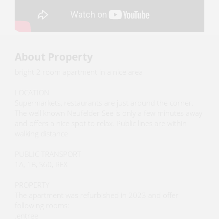
About Property
bright 2 room apartment in a nice area
LOCATION
Supermarkets, restaurants are just around the corner.
The well known Neufelder See is only a few minutes away
and offers a nice spot to relax. Public lines are within
walking distance
PUBLIC TRANSPORT
1A, 1B, S60, REX
PROPERTY
The apartment was refurbished in 2023 and offer
following rooms:
.entree