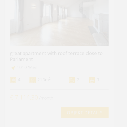
great apartment with roof terrace close to
Parlament
1010 Wien
2
4
213m
2
3
€ 7.114,30
/month
OBJEKT DETAILS