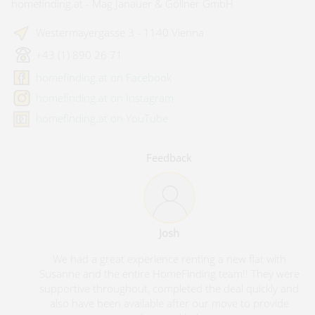
homefinding.at - Mag Janauer & Göllner GmbH
Westermayergasse 3 - 1140 Vienna
+43 (1) 890 26 71
homefinding.at on Facebook
homefinding.at on Instagram
homefinding.at on YouTube
Feedback
Andreas Ölz
 with
Ich habe eine sehr professionelle Abwicklung mit Herrn
ey were
Laßmann erfahren dürfen. Kurze Reaktionszeiten,
ckly and
Termine pünktlich eingehalten, sehr freundlich und
rovide
zuvorkommend. Bei einer erneuten Wohnungssuche