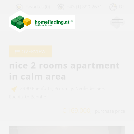
Favorites (0)
+43 (1) 890 2671
DE
OVERVIEW
nice 2 rooms apartment
in calm area
2490 Ebenfurth, Proximity: Neufelder See,
Ebenfurth Bahnhof
€ 169.000,-
purchase price