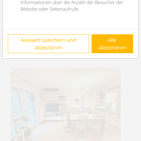
Informationen über die Anzahl der Besucher der
Energy Performance Certificate
Website oder Seitenaufrufe.
HWB Energyclass
C
Auswahl speichern und
Alle
akzeptieren
akzeptieren
similar results: