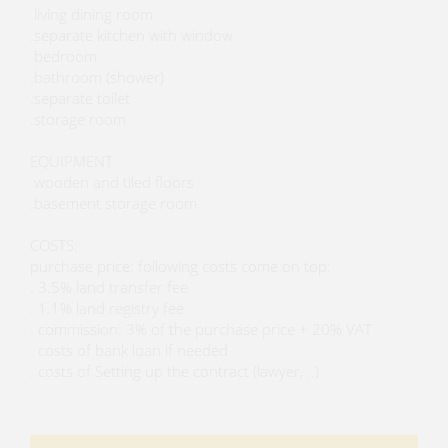
.living dining room
.separate kitchen with window
.bedroom
.bathroom (shower)
.separate toilet
.storage room
EQUIPMENT
.wooden and tiled floors
.basement storage room
COSTS:
purchase price: following costs come on top:
. 3.5% land transfer fee
. 1.1% land registry fee
. commission: 3% of the purchase price + 20% VAT
. costs of bank loan if needed
. costs of Setting up the contract (lawyer, ..)