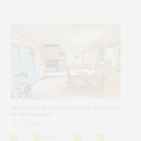
nice 4 room apartment with nice view I close
to U4 Hütteldorf
1130 Wien
2
4
90m
1
1