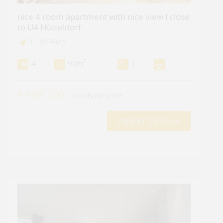
nice 4 room apartment with nice view I close
to U4 Hütteldorf
1130 Wien
2
4
90m
1
1
€ 498.700,-
purchase price
OBJEKT DETAILS