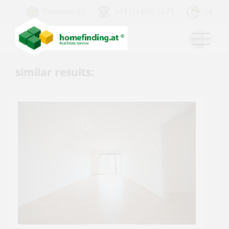
Favorites (0)
+43 (1) 890 2671
DE
similar results: