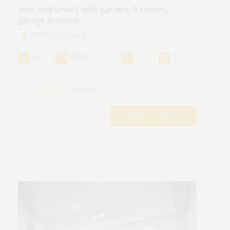
nice apartment with garden, 3 rooms,
garage possible
7000 Eisenstadt
2
3
80m
1
1
€ 1.338,39
/month
OBJEKT DETAILS