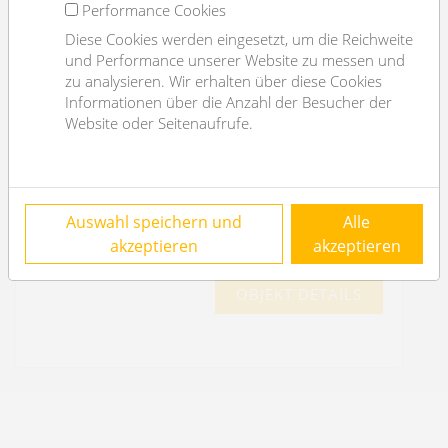
Performance Cookies
Diese Cookies werden eingesetzt, um die Reichweite
und Performance unserer Website zu messen und
zu analysieren. Wir erhalten über diese Cookies
Modern house in Vösendorf: 6 rooms, 2
Informationen über die Anzahl der Besucher der
bathrooms, open air parking, sauna
Website oder Seitenaufrufe.
2331 Vösendorf
2
6
163m
2
3
Auswahl speichern und
Alle
€ 3.490,-
/month
akzeptieren
akzeptieren
OBJEKT DETAILS