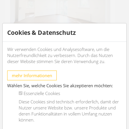
Cookies & Datenschutz
nice 2 rooms apartment in calm area
Wir verwenden Cookies und Analysesoftware, um die
Nutzerfreundlichkeit zu verbessern. Durch das Nutzen
2490 Ebenfurth
dieser Website stimmen Sie deren Verwendung zu.
2
2
60m
1
1
mehr Informationen
Wählen Sie, welche Cookies Sie akzeptieren möchten:
€ 169.000,-
purchase price
Essenzielle Cookies
Diese Cookies sind technisch erforderlich, damit der
OBJEKT DETAILS
Nutzer unsere Website bzw. unsere Produkte und
deren Funktionalitäten in vollem Umfang nutzen
können.