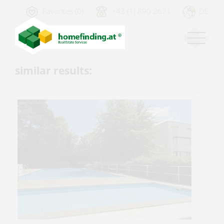
Favorites (0)
+43 (1) 890 2671
DE
similar results: