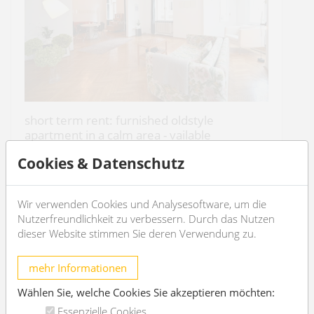
short term rent: furnished oldstyle
apartment in a calm area - vailable
1.9.-20.12.2025
Cookies & Datenschutz
1060 Wien
2
3
110m
1
1
Wir verwenden Cookies und Analysesoftware, um die
Nutzerfreundlichkeit zu verbessern. Durch das Nutzen
dieser Website stimmen Sie deren Verwendung zu.
€ 1.800,-
/month
mehr Informationen
OBJEKT DETAILS
Wählen Sie, welche Cookies Sie akzeptieren möchten:
Essenzielle Cookies