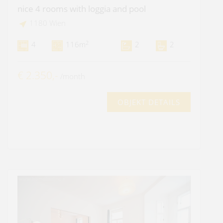
nice 4 rooms with loggia and pool
1180 Wien
2
4
116m
2
2
€ 2.350,-
/month
OBJEKT DETAILS