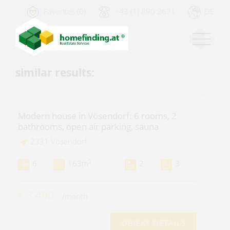
Favorites (0)
+43 (1) 890 2671
DE
similar results:
Modern house in Vösendorf: 6 rooms, 2
bathrooms, open air parking, sauna
2331 Vösendorf
2
6
163m
2
3
€ 3.490,-
/month
OBJEKT DETAILS