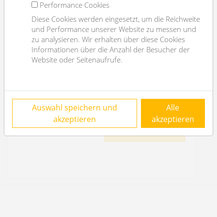
Performance Cookies
Diese Cookies werden eingesetzt, um die Reichweite
und Performance unserer Website zu messen und
zu analysieren. Wir erhalten über diese Cookies
nice 2 rooms apartment in calm area
Informationen über die Anzahl der Besucher der
2490 Ebenfurth
Website oder Seitenaufrufe.
2
2
60m
1
1
€ 169.000,-
Auswahl speichern und
Alle
purchase price
akzeptieren
akzeptieren
OBJEKT DETAILS