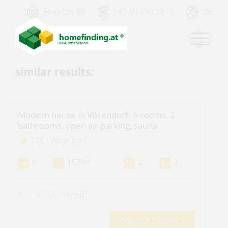
Favorites (0)
+43 (1) 890 2671
DE
similar results:
Modern house in Vösendorf: 6 rooms, 2
bathrooms, open air parking, sauna
2331 Vösendorf
2
6
163m
2
3
€ 3.490,-
/month
OBJEKT DETAILS