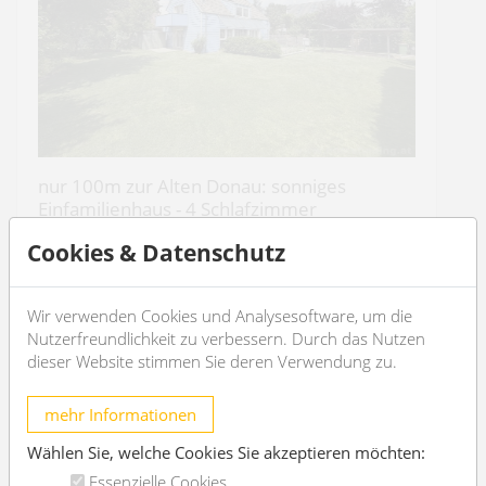
nur 100m zur Alten Donau: sonniges
Einfamilienhaus - 4 Schlafzimmer
1220 Wien
Cookies & Datenschutz
2
5
170m
2
2
Wir verwenden Cookies und Analysesoftware, um die
Nutzerfreundlichkeit zu verbessern. Durch das Nutzen
€ 3.896,24
/Monat
dieser Website stimmen Sie deren Verwendung zu.
OBJEKT DETAILS
mehr Informationen
Wählen Sie, welche Cookies Sie akzeptieren möchten:
Essenzielle Cookies