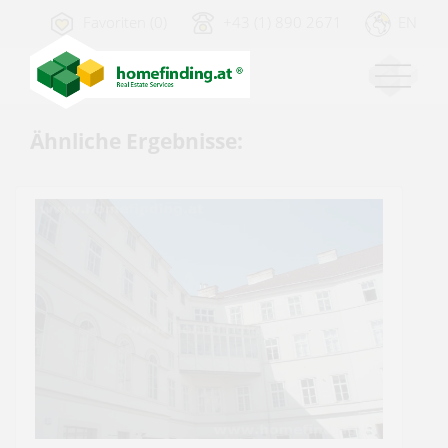
Favoriten (0)
+43 (1) 890 2671
EN
Ähnliche Ergebnisse: