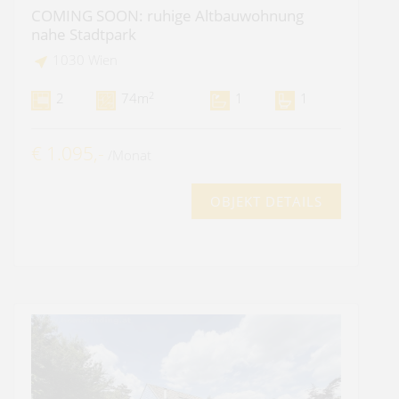
COMING SOON: ruhige Altbauwohnung
nahe Stadtpark
1030 Wien
2
2
74m
1
1
€ 1.095,-
/Monat
OBJEKT DETAILS