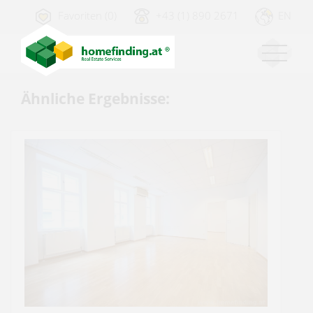
Favoriten (0)
+43 (1) 890 2671
EN
Ähnliche Ergebnisse: