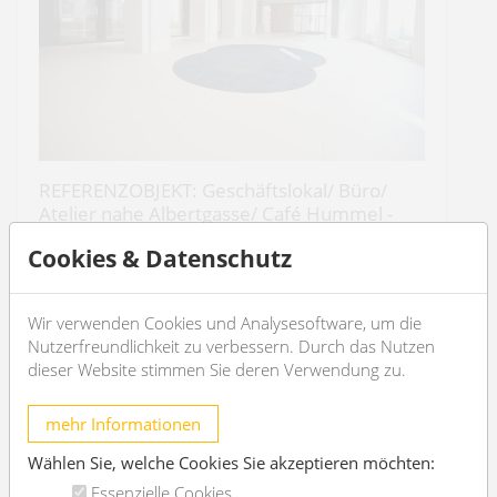
REFERENZOBJEKT: Geschäftslokal/ Büro/
Atelier nahe Albertgasse/ Café Hummel -
unbefristet
Cookies & Datenschutz
1080 Wien
7
4
Wir verwenden Cookies und Analysesoftware, um die
Nutzerfreundlichkeit zu verbessern. Durch das Nutzen
dieser Website stimmen Sie deren Verwendung zu.
€ 12.616,74
/Monat
mehr Informationen
OBJEKT DETAILS
Wählen Sie, welche Cookies Sie akzeptieren möchten:
Essenzielle Cookies