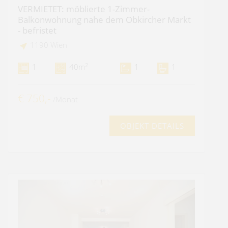
VERMIETET: möblierte 1-Zimmer-
Balkonwohnung nahe dem Obkircher Markt
- befristet
1190 Wien
2
1
40m
1
1
€ 750,-
/Monat
OBJEKT DETAILS