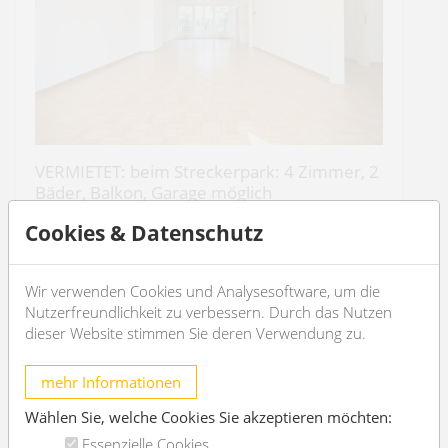
VERMIETET: beim Streckerpark: 4 Zimmer, 2
Bäder, Balkon, Garage möglich
1130 Wien
Cookies & Datenschutz
2
4
120m
2
2
Wir verwenden Cookies und Analysesoftware, um die
Nutzerfreundlichkeit zu verbessern. Durch das Nutzen
€ 2.408,29
/Monat
dieser Website stimmen Sie deren Verwendung zu.
OBJEKT DETAILS
mehr Informationen
Wählen Sie, welche Cookies Sie akzeptieren möchten:
Essenzielle Cookies