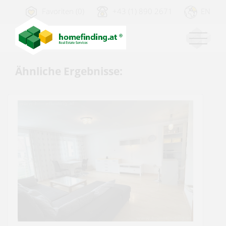
Favoriten (0)
+43 (1) 890 2671
EN
Ähnliche Ergebnisse: