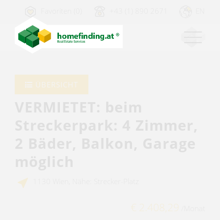
Favoriten (0)
+43 (1) 890 2671
EN
ÜBERSICHT
VERMIETET: beim
Streckerpark: 4 Zimmer,
2 Bäder, Balkon, Garage
möglich
1130 Wien, Nähe: Strecker-Platz
€ 2.408,29
/Monat