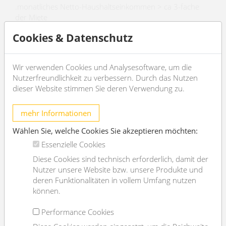
.monatliches Netto-Haushaltseinkommen > ca 3-fache
der Miete
.3 aktuelle Gehaltszettel/ Arbeitsvertrag/ ESt-Bescheid
Cookies & Datenschutz
KOSTEN
Miete: inkl Bk, inkl MwSt
Wir verwenden Cookies und Analysesoftware, um die
Kaution: 4 BMM
Nutzerfreundlichkeit zu verbessern. Durch das Nutzen
->Der Makler vertritt ausschließlich den Vermieter. Es
dieser Website stimmen Sie deren Verwendung zu.
besteht ein wirtschaftliches Naheverhältnis
mehr Informationen
ANFRAGEN
Wählen Sie, welche Cookies Sie akzeptieren möchten:
Essenzielle Cookies
EXPOSÉ
Diese Cookies sind technisch erforderlich, damit der
Nutzer unsere Website bzw. unsere Produkte und
deren Funktionalitäten in vollem Umfang nutzen
können.
Allgemeines
Performance Cookies