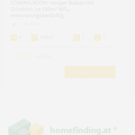
COMING SOON: riesiger Balkon mit
Grünblick, ca 180m² WFL,
renovierungsbedürftig
1130 Wien
2
4
180m
1
1
€ 2.050,-
/Monat
OBJEKT DETAILS