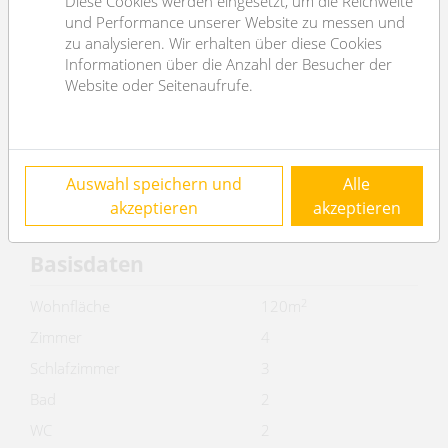
Diese Cookies werden eingesetzt, um die Reichweite
Objektnummer
462
und Performance unserer Website zu messen und
Immobilientyp
Wohnung
zu analysieren. Wir erhalten über diese Cookies
Informationen über die Anzahl der Besucher der
Kosten
Website oder Seitenaufrufe.
Nettomiete
€ 1.822,55
Bruttomiete
€ 2004.81
Auswahl speichern und
Alle
Betriebskosten brutto
€ 403.48
akzeptieren
akzeptieren
Gesamtmiete
€ 2.408,29
Basisdaten
2
Wohnfläche
120m
Zimmer
4
Schlafzimmer
3
Bad
2
WC
2