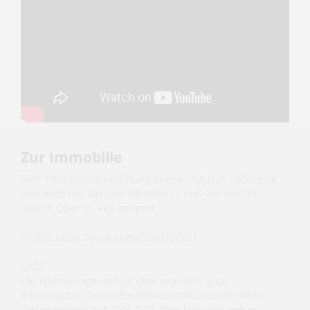
Zur Immobilie
Sehr helle Neubauwohnung in einer ruhigen Sackgasse
und doch nur ein paar Minuten zu Fuß von der U4-
Station Ober St. Veit entfernt.
VIDEO: https://youtu.be/XSEgIZfSG3U
LAGE
Die Wohnanlage verfügt über eine sehr gute
Infrastruktur: Geschäfte, Restaurants und öffentliche
Verkehrsmittel (U4, 53B, 54B, 55B) befinden sich in