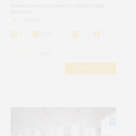
kleines Haus mit Garten in ruhiger Lage -
befristet
1230 Wien
2
2
40m
1
1
€ 1.070,-
/Monat
OBJEKT DETAILS