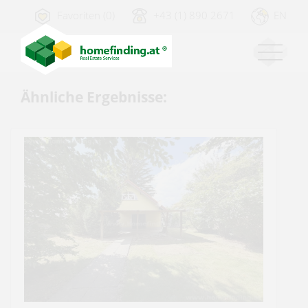
Favoriten (0)
+43 (1) 890 2671
EN
Ähnliche Ergebnisse: