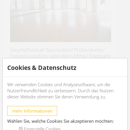
Geschäftslokal/ Sportstätte/ Proberäume/
Freizeit-Location nahe Wien Mitte/ Stadtpark
1030 Wien
Cookies & Datenschutz
€ 11.180,78
Wir verwenden Cookies und Analysesoftware, um die
/Monat
Nutzerfreundlichkeit zu verbessern. Durch das Nutzen
dieser Website stimmen Sie deren Verwendung zu.
OBJEKT DETAILS
mehr Informationen
Wählen Sie, welche Cookies Sie akzeptieren möchten:
Essenzielle Cookies