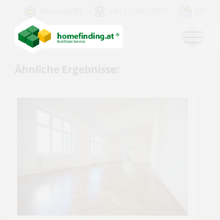
Favoriten (0)
+43 (1) 890 2671
EN
Ähnliche Ergebnisse: