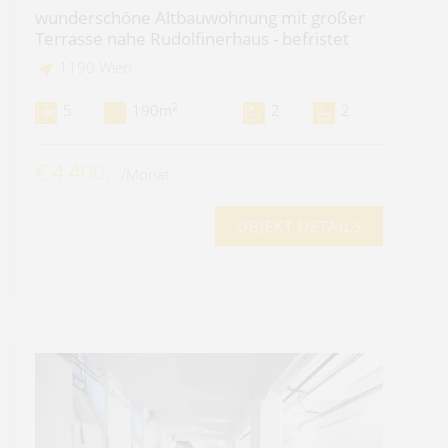
wunderschöne Altbauwohnung mit großer
Terrasse nahe Rudolfinerhaus - befristet
1190 Wien
2
5
190m
2
2
€ 4.400,-
/Monat
OBJEKT DETAILS