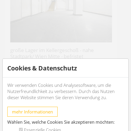
große Lager im Kellergeschoß - nahe
Stadtpark/ Wien Mitte - befristet
1030 Wien
Cookies & Datenschutz
4
2
Wir verwenden Cookies und Analysesoftware, um die
Nutzerfreundlichkeit zu verbessern. Durch das Nutzen
€ 5.556,87
/Monat
dieser Website stimmen Sie deren Verwendung zu.
OBJEKT DETAILS
mehr Informationen
Wählen Sie, welche Cookies Sie akzeptieren möchten:
Essenzielle Cookies