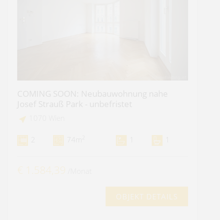
COMING SOON: Neubauwohnung nahe
Josef Strauß Park - unbefristet
1070 Wien
2
2
74m
1
1
€ 1.584,39
/Monat
OBJEKT DETAILS