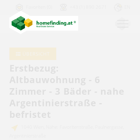
Favoriten (0)
+43 (1) 890 2671
EN
ÜBERSICHT
Erstbezug:
Altbauwohnung - 6
Zimmer - 3 Bäder - nahe
Argentinierstraße -
befristet
1040 Wien, Nähe: Favoritenstraße, Paulnergasse,
Argentinierstraße