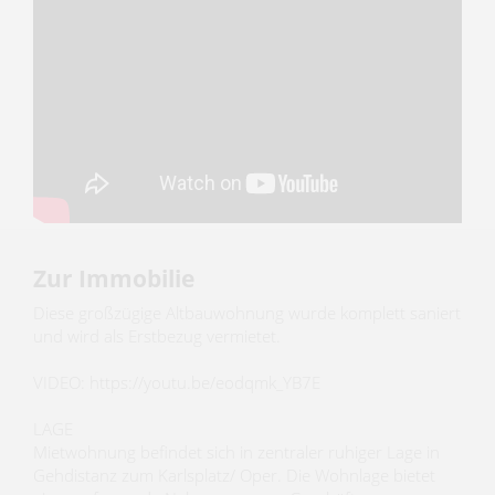
Zur Immobilie
Diese großzügige Altbauwohnung wurde komplett saniert
und wird als Erstbezug vermietet.
VIDEO: https://youtu.be/eodqmk_YB7E
LAGE
Mietwohnung befindet sich in zentraler ruhiger Lage in
Gehdistanz zum Karlsplatz/ Oper. Die Wohnlage bietet