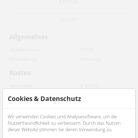
EXPOSÉ
Allgemeines
Objektnummer
11755
Immobilientyp
Wohnung
Kosten
Nettomiete
€ 3.990,-
Bruttomiete
€ 4389
Cookies & Datenschutz
Betriebskosten brutto
€ 606.2
Gesamtmiete
€ 4.995,20
Wir verwenden Cookies und Analysesoftware, um die
Nutzerfreundlichkeit zu verbessern. Durch das Nutzen
Kaution
€ 15000
dieser Website stimmen Sie deren Verwendung zu.
Basisdaten