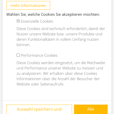
mehr Informationen
2
Wohnfläche
214.55m
Wählen Sie, welche Cookies Sie akzeptieren möchten:
Zimmer
6
Essenzielle Cookies
Schlafzimmer
5
Diese Cookies sind technisch erforderlich, damit der
Nutzer unsere Website bzw. unsere Produkte und
Bad
3
deren Funktionalitäten in vollem Umfang nutzen
WC
4
können.
Alter
Altbau
Performance Cookies
Zustand
sehr gut
Diese Cookies werden eingesetzt, um die Reichweite
Verfügbar ab
sofort
und Performance unserer Website zu messen und
zu analysieren. Wir erhalten über diese Cookies
Vertragsart
befristet
Informationen über die Anzahl der Besucher der
Ausstattung
Website oder Seitenaufrufe.
Heizungsart
Etagenheizung
Boden
Parkettboden
Auswahl speichern und
Alle
Parken
--