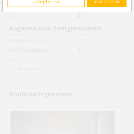
akzeptieren
akzeptieren
Küche
ja
Lift
ja
Angaben zum Energieausweis
2
HWB (kwh/m
/Jahr)
116.5
HWB Energieklasse
D
f
2.10
GEE
f
Energieklasse
D
GEE
Ähnliche Ergebnisse: