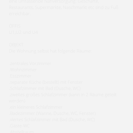
eine umfassende Nahversorgung: Geschäfte,
Restaurants, Supermärkte, Naschmarkt etc sind zu Fuß
erreichbar.
ÖFFIS
U1,U2 und U4
OBJEKT
Die Wohnung selbst hat folgende Räume:
.zentrales Vorzimmer
.Wohnzimmer
.Esszimmer
.separate Küche (bestellt) mit Fenster
.Schlafzimmer mit Bad (Dusche, WC)
.zweites großes Schlafzimmer (kann in 2 Räume geteilt
werden)
.ein kleineres Schlafzimmer
.Badezimmer (Wanne, Dusche, WC, Fenster)
.viertes Schlafzimmer mit Bad (Dusche, WC)
.Gäste-WC
.Abstellraum