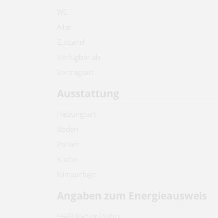
WC
Alter
Zustand
Verfügbar ab
Vertragsart
Ausstattung
Heizungsart
Boden
Parken
Küche
Klimaanlage
Angaben zum Energieausweis
2
HWB (kwh/m
/Jahr)