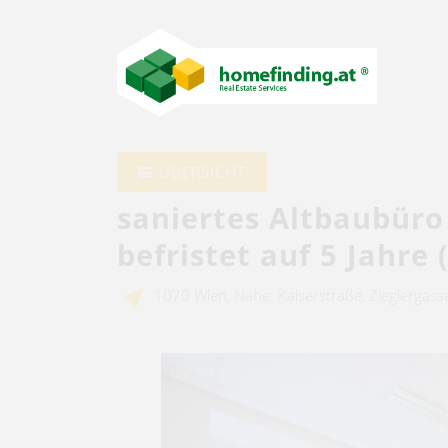
ÜBERSICHT
saniertes Altbaubüro 
befristet auf 5 Jahre (
1070 Wien, Nähe: Kaiserstraße, Zieglergass