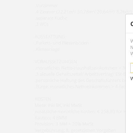
.Vorzimmer
.4 Zimmer (22,21m²/ 30,78m²/ 20,64m²/ 8,26m²)
.separate Küche
.2 WCs
AUSSTATTUNG:
W
.Parkett- und Fliesenböden
N
.Klimaanlage
W
VORAUSSETZUNGEN
.monatliches Netto-Haushaltseinkommen > 3-fac
.3 aktuelle Gehaltszettel/ Arbeitsvertrag/ ESt-Bes
W
.persönliche Haftung des Geschäftsführers bei 
.Bürge: monatliches Nettoeinkommen > 4-fache 
KOSTEN
Miete: inkl BK, inkl MwSt
zusätzliche monatliche Kosten: € 258,80 für Hei
Kaution: 4 BMM
Provision: 3 MM + 20% MwSt
Vergebührung: lt. gesetzlichen Vorgaben