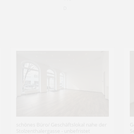
D
schönes Büro/ Geschäftslokal nahe der
G
Stolzenthalergasse - unbefristet
S