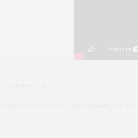
Gebäude (BJ 1900, ohne Lift) im 2.Stock.
e bieten tolle Infrastruktur und raschen Zugang zum öffentlichen 