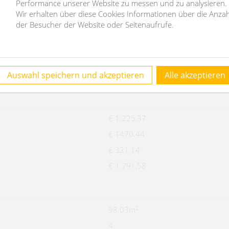
Performance unserer Website zu messen und zu analysieren.
er Makler ist Doppelmakler.
Wir erhalten über diese Cookies Informationen über die Anzah
der Besucher der Website oder Seitenaufrufe.
11464
Büro
Auswahl speichern und akzeptieren
Alle akzeptieren
€ 1.225,37
€ 1470.44
€ 321.14
€ 1.791,58
2
98.03m
4