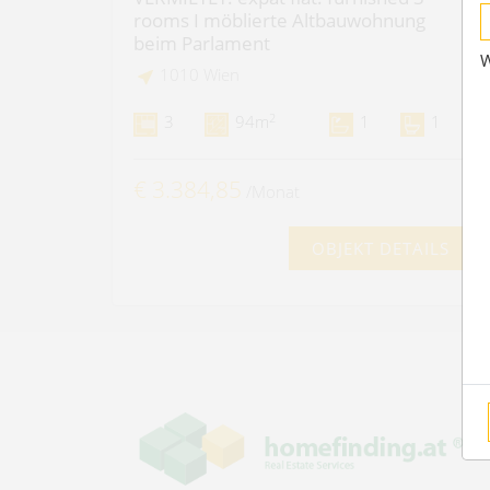
rooms I möblierte Altbauwohnung
beim Parlament
W
1010 Wien
2
3
94m
1
1
€ 3.384,85
/Monat
OBJEKT DETAILS