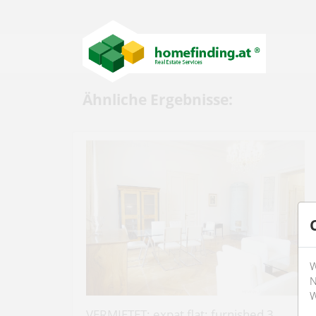
Ähnliche Ergebnisse:
W
N
W
VERMIETET: expat flat: furnished 3