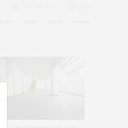
+43 (1) 890 2671
English
er Uns
Expats
Service
Kontakt
roße Lager im Kellergeschoß - nahe