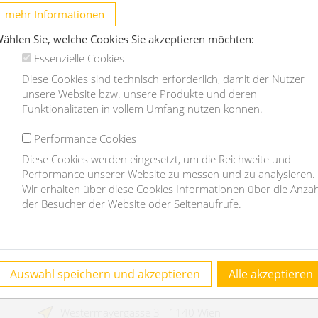
Parlament - 3 Schlafzimmer - befristet
S
mehr Informationen
1010 Wien
ählen Sie, welche Cookies Sie akzeptieren möchten:
Essenzielle Cookies
2
4
156m
3
3
Diese Cookies sind technisch erforderlich, damit der Nutzer
unsere Website bzw. unsere Produkte und deren
€ 5.200,-
€
Funktionalitäten in vollem Umfang nutzen können.
/Monat
Performance Cookies
OBJEKT DETAILS
Diese Cookies werden eingesetzt, um die Reichweite und
Performance unserer Website zu messen und zu analysieren.
Wir erhalten über diese Cookies Informationen über die Anzah
der Besucher der Website oder Seitenaufrufe.
Kontakt
Auswahl speichern und akzeptieren
Alle akzeptieren
homefinding.at - Mag Janauer & Göllner GmbH
Westermayergasse 3 - 1140 Wien